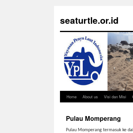
Langsung
ke
seaturtle.or.id
isi
Home
About us
Visi dan Misi
Pulau Momperang
Pulau Momperang termasuk ke da