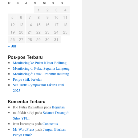
R
K
J
S
M
S
S
1
2
3
4
5
6
7
8
9
10
11
12
13
14
15
16
17
18
19
20
21
22
23
24
25
26
27
28
29
30
31
« Jul
Pos-pos Terbaru
Monitoring ke Pulau Kimar Belitung
Monitoring di Pulau Segama Lampung
Monitoring di Pulau Pesemut Belitung
Penyu sisik bertelur
Sea Turtle Symposium Jakarta Juni
2023
Komentar Terbaru
Rio Putra Ramadhan
pada
Kegiatan
mufakkir sidqi
pada
Selamat Datang di
Situs YPLI
ivan korompis
pada
Contact us
Mr WordPress
pada
Jangan Biarkan
Penyu Punah!