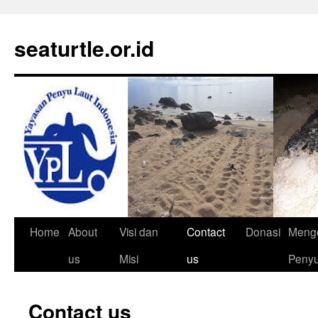
Langsung
ke
seaturtle.or.id
isi
Home
About
Visi dan
Contact
Donasi
Meng
us
Misi
us
Peny
Contact us