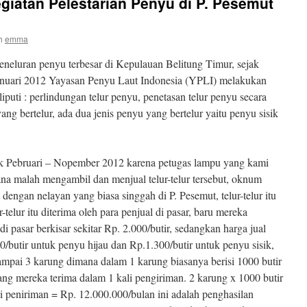
giatan Pelestarian Penyu di P. Pesemut
h
emma
neluran penyu terbesar di Kepulauan Belitung Timur, sejak
anuari 2012 Yayasan Penyu Laut Indonesia (YPLI) melakukan
puti : perlindungan telur penyu, penetasan telur penyu secara
g bertelur, ada dua jenis penyu yang bertelur yaitu penyu sisik
jak Pebruari – Nopember 2012 karena petugas lampu yang kami
sana malah mengambil dan menjual telur-telur tersebut, oknum
dengan nelayan yang biasa singgah di P. Pesemut, telur-telur itu
r-telur itu diterima oleh para penjual di pasar, baru mereka
 pasar berkisar sekitar Rp. 2.000/butir, sedangkan harga jual
/butir untuk penyu hijau dan Rp.1.300/butir untuk penyu sisik,
mpai 3 karung dimana dalam 1 karung biasanya berisi 1000 butir
ang mereka terima dalam 1 kali pengiriman. 2 karung x 1000 butir
i peniriman = Rp. 12.000.000/bulan ini adalah penghasilan