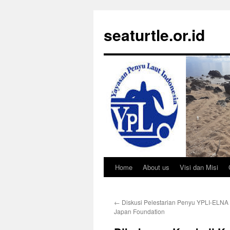
Langsung
ke
seaturtle.or.id
isi
Home
About us
Visi dan Misi
←
Diskusi Pelestarian Penyu YPLI-ELNA 
Japan Foundation