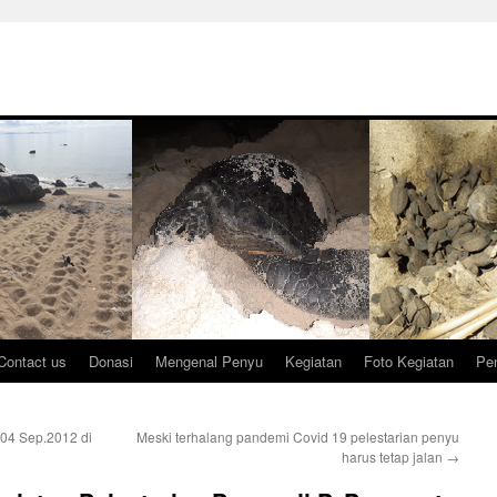
Contact us
Donasi
Mengenal Penyu
Kegiatan
Foto Kegiatan
Pen
04 Sep.2012 di
Meski terhalang pandemi Covid 19 pelestarian penyu
harus tetap jalan
→