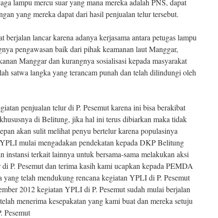
jaga lampu mercu suar yang mana mereka adalah PNS, dapat
an yang mereka dapat dari hasil penjualan telur tersebut.
at berjalan lancar karena adanya kerjasama antara petugas lampu
ngnya pengawasan baik dari pihak keamanan laut Manggar,
kanan Manggar dan kurangnya sosialisasi kepada masyarakat
lah satwa langka yang terancam punah dan telah dilindungi oleh
atan penjualan telur di P. Pesemut karena ini bisa berakibat
ususnya di Belitung, jika hal ini terus dibiarkan maka tidak
epan akan sulit melihat penyu bertelur karena populasinya
tu YPLI mulai mengadakan pendekatan kepada DKP Belitung
instansi terkait lainnya untuk bersama-sama melakukan aksi
r di P. Pesemut dan terima kasih kami ucapkan kepada PEMDA
nnya yang telah mendukung rencana kegiatan YPLI di P. Pesemut
ember 2012 kegiatan YPLI di P. Pesemut sudah mulai berjalan
 telah menerima kesepakatan yang kami buat dan mereka setuju
P. Pesemut