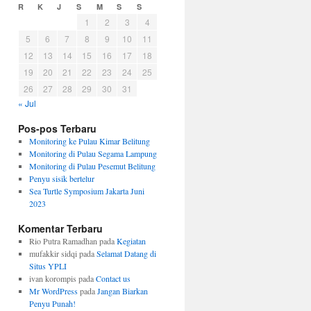
R
K
J
S
M
S
S
1
2
3
4
5
6
7
8
9
10
11
12
13
14
15
16
17
18
19
20
21
22
23
24
25
26
27
28
29
30
31
« Jul
Pos-pos Terbaru
Monitoring ke Pulau Kimar Belitung
Monitoring di Pulau Segama Lampung
Monitoring di Pulau Pesemut Belitung
Penyu sisik bertelur
Sea Turtle Symposium Jakarta Juni
2023
Komentar Terbaru
Rio Putra Ramadhan
pada
Kegiatan
mufakkir sidqi
pada
Selamat Datang di
Situs YPLI
ivan korompis
pada
Contact us
Mr WordPress
pada
Jangan Biarkan
Penyu Punah!